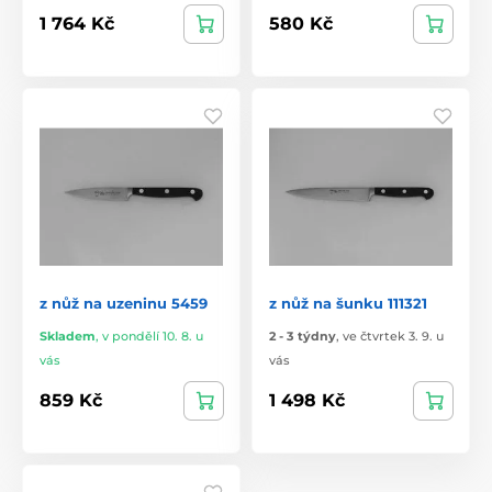
1 764 Kč
580 Kč
z nůž na uzeninu 5459
z nůž na šunku 111321
Skladem
,
v pondělí 10. 8. u
2 - 3 týdny
,
ve čtvrtek 3. 9. u
vás
vás
859 Kč
1 498 Kč