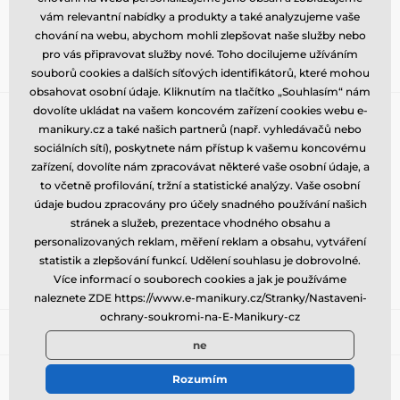
Přihlaste se do newsletteru
vám relevantní nabídky a produkty a také analyzujeme vaše
chování na webu, abychom mohli zlepšovat naše služby nebo
Zde napište váš e-mail
Přihlásit
pro vás připravovat služby nové. Toho docilujeme užíváním
souborů cookies a dalších síťových identifikátorů, které mohou
obsahovat osobní údaje. Kliknutím na tlačítko „Souhlasím“ nám
dovolíte ukládat na vašem koncovém zařízení cookies webu e-
Potřebujete poradit
offline
manikury.cz a také našich partnerů (např. vyhledávačů nebo
Zákaznický servis je k dispozici
sociálních sítí), poskytnete nám přístup k vašemu koncovému
zařízení, dovolíte nám zpracovávat některé vaše osobní údaje, a
+420 773 883 553
info@e-manikury.cz
to včetně profilování, tržní a statistické analýzy. Vaše osobní
údaje budou zpracovány pro účely snadného používání našich
Kde nás najdete
stránek a služeb, prezentace vhodného obsahu a
Čeština
personalizovaných reklam, měření reklam a obsahu, vytváření
statistik a zlepšování funkcí. Udělení souhlasu je dobrovolné.
Více informací o souborech cookies a jak je používáme
Jsme také na:
Facebook
naleznete ZDE https://www.e-manikury.cz/Stranky/Nastaveni-
ochrany-soukromi-na-E-Manikury-cz
ne
Rozumím
© 2026 www.e-manikury.cz ⦁ E-shop vytvořila
SIMPLIA.cz