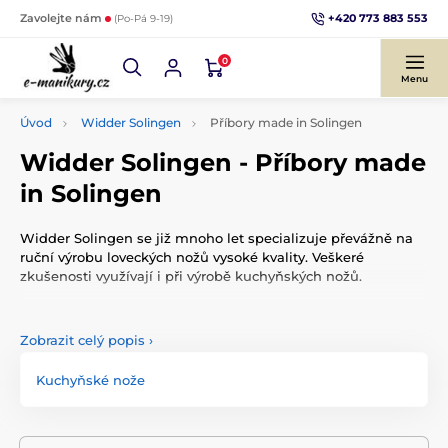
+420 773 883 553
Zavolejte nám
(Po-Pá 9-19)
0
Menu
Úvod
Widder Solingen
Příbory made in Solingen
Widder Solingen - Příbory made
in Solingen
Widder Solingen se již mnoho let specializuje převážně na
ruční výrobu loveckých nožů vysoké kvality. Veškeré
zkušenosti využívají i při výrobě kuchyňských nožů.
https://www.youtube.com/watch?v=7M4xsj9gGKA
Zobrazit celý popis
›
Kuchyňské nože