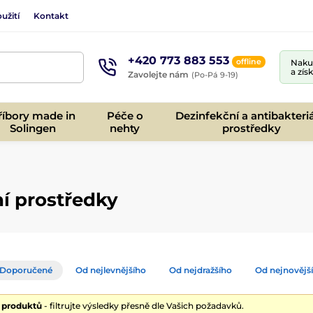
užití
Kontakt
+420 773 883 553
offline
Nakup
a zís
Zavolejte nám
(Po-Pá 9-19)
říbory made in
Péče o
Dezinfekční a antibakteriá
Solingen
nehty
prostředky
ní prostředky
Doporučené
Od nejlevnějšího
Od nejdražšího
Od nejnovějš
0 produktů
- filtrujte výsledky přesně dle Vašich požadavků.