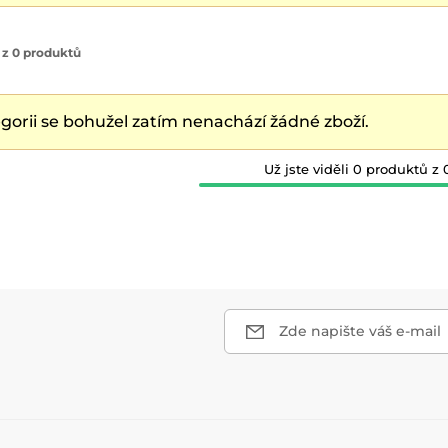
 z 0 produktů
egorii se bohužel zatím nenachází žádné zboží.
Už jste viděli 0 produktů z 
Zde napište váš e-mail