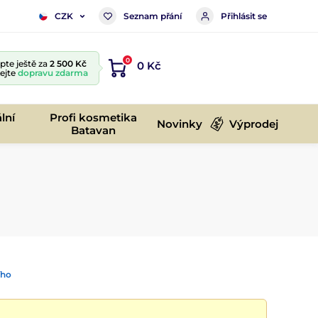
Seznam přání
Přihlásit se
CZK
0
te ještě za
2 500 Kč
0 Kč
kejte
dopravu zdarma
lní
Profi kosmetika
Novinky
Výprodej
Batavan
ího