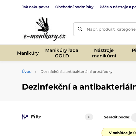
Jak nakupovat
Obchodní podmínky
Péče o nástroje a po
Např. produkt, kategorie
Manikúry řada
Nástroje
P
Manikúry
GOLD
manikúrní
Úvod
Dezinfekční a antibakteriální prostředky
Dezinfekční a antibakteriál
Filtr
0
Seřadit podle:
V nabídce je 