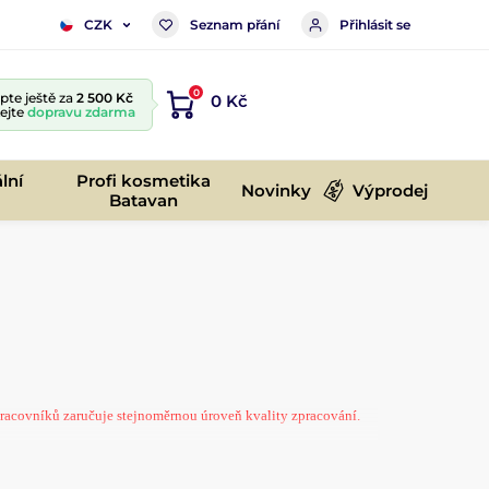
Seznam přání
Přihlásit se
CZK
0
te ještě za
2 500 Kč
0 Kč
kejte
dopravu zdarma
lní
Profi kosmetika
Novinky
Výprodej
Batavan
pracovníků zaručuje stejnoměrnou úroveň kvality zpracování.