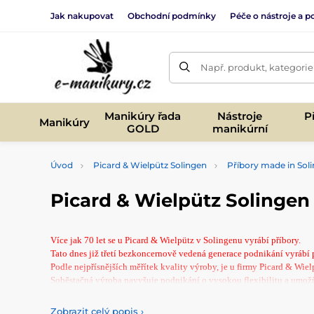
Jak nakupovat
Obchodní podmínky
Péče o nástroje a po
Např. produkt, kategorie
Manikúry řada
Nástroje
P
Manikúry
GOLD
manikúrní
Úvod
Picard & Wielpütz Solingen
Příbory made in Sol
Picard & Wielpütz Solingen 
Více jak 70 let se u Picard & Wielpütz v Solingenu vyrábí příbory.
Tato dnes již třetí bezkoncernově vedená generace podnikání vyrábí
Podle nejpřísnějších měřítek kvality výroby, je u firmy Picard & W
Soběstačná výroba navyšuje podnikání o vysokou flexibilitu a umožň
20 modelů příborů, kus jako kus nabízí solidní kvalitu značky„Briefa
Celý výrobní program je ve vyváženém designu specielně vytvořené
Zobrazit celý popis
›