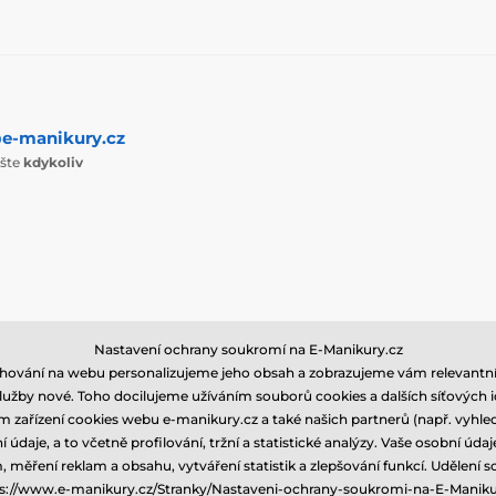
e-manikury.cz
ište
kdykoliv
Nastavení ochrany soukromí na E-Manikury.cz
ování na webu personalizujeme jeho obsah a zobrazujeme vám relevantní
lužby nové. Toho docilujeme užíváním souborů cookies a dalších síťových i
 zařízení cookies webu e-manikury.cz a také našich partnerů (např. vyhled
daje, a to včetně profilování, tržní a statistické analýzy. Vaše osobní ú
© 2026 www.e-manikury.cz ⦁ E-shop vytvořila
SIMPLIA.cz
ěření reklam a obsahu, vytváření statistik a zlepšování funkcí. Udělení so
s://www.e-manikury.cz/Stranky/Nastaveni-ochrany-soukromi-na-E-Maniku