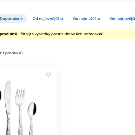
chrom-nikl-ocel, nebo při exklusivním požadavku v postříbřeném provedení.
jích, je samozřejmostí.
Doporučené
Od nejlevnějšího
Od nejdražšího
Od nejnovějš
 produktů
- filtrujte výsledky přesně dle Vašich požadavků.
z 1 produktů