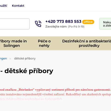
užití
Kontakt
+420 773 883 553
offline
Nakup
a zís
Zavolejte nám
(Po-Pá 9-19)
říbory made in
Péče o
Dezinfekční a antibakteriá
Solingen
nehty
prostředky
ingen
dětské příbory
- dětské příbory
 pod značkou „Briefanker“ vypilovaný sortiment příborů pro náročnou gastronomii.
ielpütz instalováno nejmodernější výrobní zařízení. Rukodělný um zkušených spolu
uje dalekosáhlou nezávislost na dodavatelích.
nker“.
m pro vysoké nároky gastronomie.