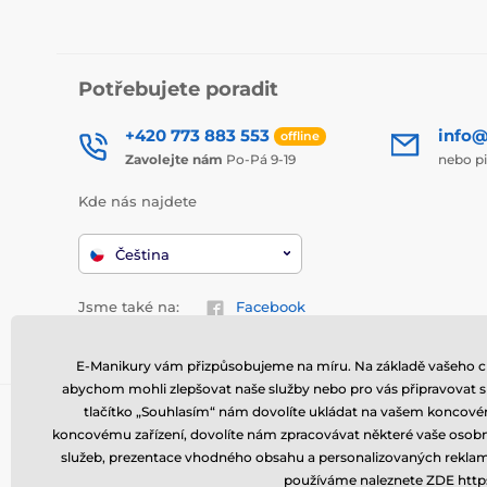
Potřebujete poradit
+420 773 883 553
info@
offline
Zavolejte nám
Po-Pá 9-19
nebo p
Kde nás najdete
Čeština
Jsme také na:
Facebook
E-Manikury vám přizpůsobujeme na míru. Na základě vašeho ch
abychom mohli zlepšovat naše služby nebo pro vás připravovat s
tlačítko „Souhlasím“ nám dovolíte ukládat na vašem koncovém
koncovému zařízení, dovolíte nám zpracovávat některé vaše osobní ú
služeb, prezentace vhodného obsahu a personalizovaných reklam, m
používáme naleznete ZDE http