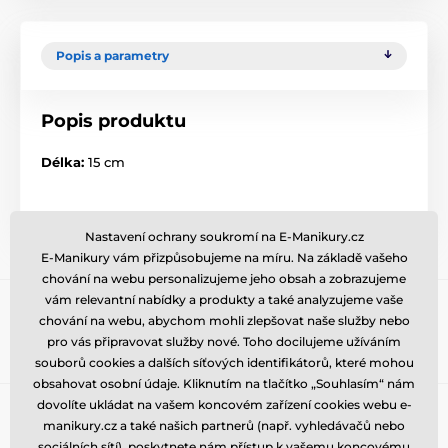
Popis a parametry
Popis produktu
Délka:
15 cm
Nastavení ochrany soukromí na E-Manikury.cz
E-Manikury vám přizpůsobujeme na míru. Na základě vašeho
chování na webu personalizujeme jeho obsah a zobrazujeme
Přihlaste se do newsletteru
vám relevantní nabídky a produkty a také analyzujeme vaše
chování na webu, abychom mohli zlepšovat naše služby nebo
Zde napište váš e-mail
Přihlásit
pro vás připravovat služby nové. Toho docilujeme užíváním
souborů cookies a dalších síťových identifikátorů, které mohou
obsahovat osobní údaje. Kliknutím na tlačítko „Souhlasím“ nám
dovolíte ukládat na vašem koncovém zařízení cookies webu e-
Potřebujete poradit
offline
manikury.cz a také našich partnerů (např. vyhledávačů nebo
Zákaznický servis je k dispozici
sociálních sítí), poskytnete nám přístup k vašemu koncovému