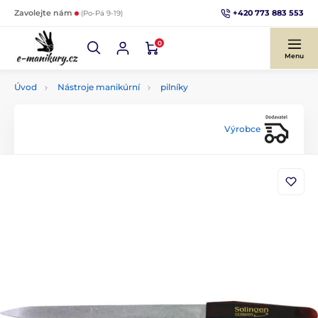
+420 773 883 553
Zavolejte nám
(Po-Pá 9-19)
0
Menu
Úvod
Nástroje manikúrní
pilníky
Výrobce