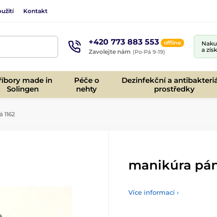
užití
Kontakt
+420 773 883 553
offline
Nakup
a zís
Zavolejte nám
(Po-Pá 9-19)
říbory made in
Péče o
Dezinfekční a antibakteriá
Solingen
nehty
prostředky
 1162
manikúra pán
Více informací ›