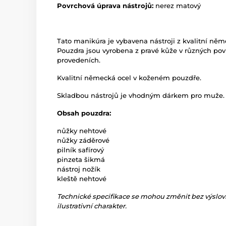
Povrchová úprava nástrojů:
nerez matový
Tato manikúra je vybavena nástroji z kvalitní něm
Pouzdra jsou vyrobena z pravé kůže v různých po
provedeních.
Kvalitní německá ocel v koženém pouzdře.
Skladbou nástrojů je vhodným dárkem pro muže.
Obsah pouzdra:
nůžky nehtové
nůžky záděrové
pilník safírový
pinzeta šikmá
nástroj nožík
kleště nehtové
Technické specifikace se mohou změnit bez výslo
ilustrativní charakter.