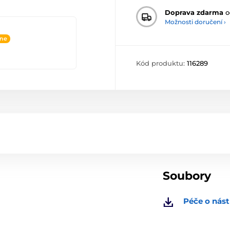
Doprava zdarma
o
Možnosti doručení ›
ine
Kód produktu:
116289
Soubory
Péče o nást