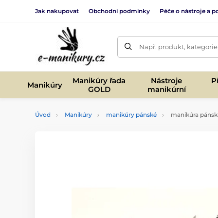
Jak nakupovat
Obchodní podmínky
Péče o nástroje a po
Např. produkt, kategorie
Manikúry řada
Nástroje
P
Manikúry
GOLD
manikúrní
Úvod
Manikúry
manikúry pánské
manikúra pánská