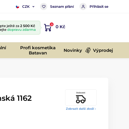
Seznam přání
Přihlásit se
CZK
0
te ještě za
2 500 Kč
0 Kč
kejte
dopravu zdarma
lní
Profi kosmetika
Novinky
Výprodej
Batavan
ská 1162
Zobrazit další zboží ›