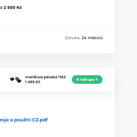
d
2 500 Kč
Záruka:
24 měsíců
manikúra pánská 1162
K nákupu
1 495 Kč
roje a použití CZ.pdf