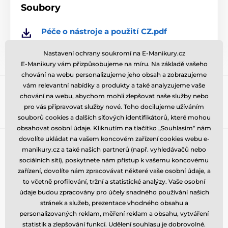
nám na email uvedený
ZDE
. Pokusíme se poptat
Soubory
barvu pouzdra u výrobce. Občas má skladem barevné
varianty, které my běžně skladem nemáme.
Péče o nástroje a použití CZ.pdf
Při výrobě na zakázku je minimální počet kusů 10.
Nastavení ochrany soukromí na E-Manikury.cz
Obsah pouzdra:
E-Manikury vám přizpůsobujeme na míru. Na základě vašeho
nůžky nehtové
chování na webu personalizujeme jeho obsah a zobrazujeme
Přihlaste se do newsletteru
nůžky záděrové
vám relevantní nabídky a produkty a také analyzujeme vaše
pilník safírový
chování na webu, abychom mohli zlepšovat naše služby nebo
Zde napište váš e-mail
Přihlásit
pinzeta šikmá
pro vás připravovat služby nové. Toho docilujeme užíváním
kleště štípací 5 cm
souborů cookies a dalších síťových identifikátorů, které mohou
nástroj
obsahovat osobní údaje. Kliknutím na tlačítko „Souhlasím“ nám
dovolíte ukládat na vašem koncovém zařízení cookies webu e-
Technické specifikace se mohou změnit bez
Potřebujete poradit
offline
výslovného upozornění. Obrázky mají pouze ilustrativní
manikury.cz a také našich partnerů (např. vyhledávačů nebo
Zákaznický servis je k dispozici
charakter.
sociálních sítí), poskytnete nám přístup k vašemu koncovému
zařízení, dovolíte nám zpracovávat některé vaše osobní údaje, a
+420 773 883 553
info@e-manikury.cz
to včetně profilování, tržní a statistické analýzy. Vaše osobní
Produkt je zařazen v kategoriích
údaje budou zpracovány pro účely snadného používání našich
Kde nás najdete
stránek a služeb, prezentace vhodného obsahu a
Čeština
personalizovaných reklam, měření reklam a obsahu, vytváření
statistik a zlepšování funkcí. Udělení souhlasu je dobrovolné.