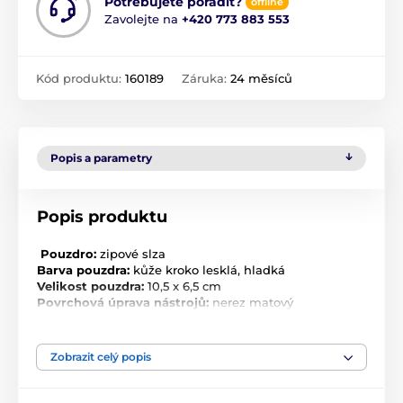
Potřebujete poradit?
offline
Zavolejte na
+420 773 883 553
Kód produktu:
160189
Záruka:
24 měsíců
Popis a parametry
Popis produktu
Pouzdro:
zipové slza
Barva pouzdra:
kůže kroko lesklá, hladká
Velikost pouzdra:
10,5 x 6,5 cm
Povrchová úprava nástrojů:
nerez matový
Tato manikúra je vybavena nástroji z kvalitní německé
oceli značky Solingen a Profesional. Pouzdra jsou
vyrobena z pravé kůže v různých povrchových
Zobrazit celý popis
úpravách a barevných provedeních.
Preferujete-li jiné barevné provedení pouzdra, napište